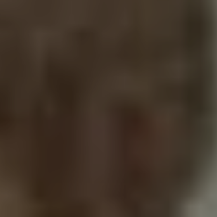
#
#
#
#
#