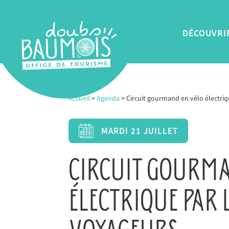
Panneau de gestion des cookies
DÉCOUVRI
Accueil
>
Agenda
> Circuit gourmand en vélo électriq
MARDI
21
JUILLET
CIRCUIT GOURMA
ÉLECTRIQUE PAR L