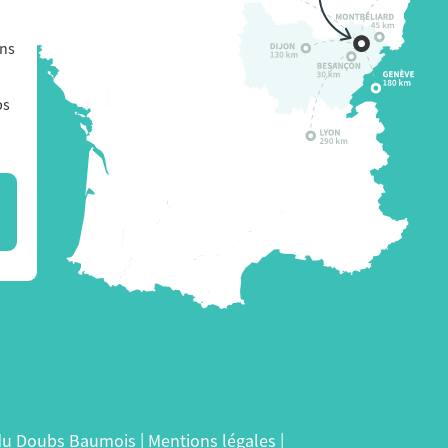
ons
bs
 du Doubs Baumois |
Mentions légales
|