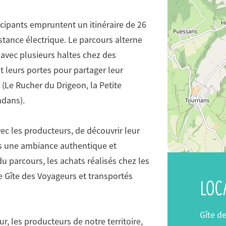
icipants empruntent un itinéraire de 26
stance électrique. Le parcours alterne
 avec plusieurs haltes chez des
t leurs portes pour partager leur
s (Le Rucher du Drigeon, la Petite
ndans).
ec les producteurs, de découvrir leur
ans une ambiance authentique et
u parcours, les achats réalisés chez les
e Gîte des Voyageurs et transportés
LOC
#
#
#
#
Gîte d
r, les producteurs de notre territoire,