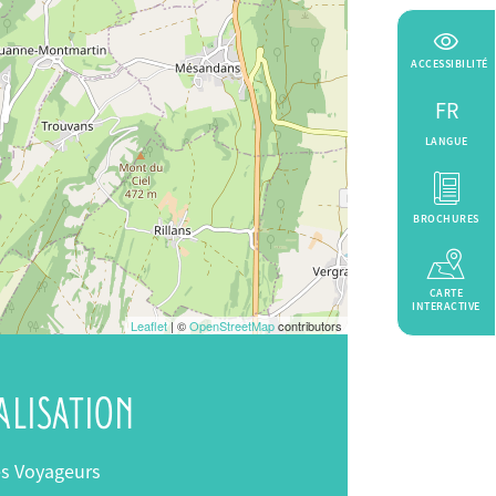
ACCESSIBILITÉ
FR
LANGUE
BROCHURES
CARTE
INTERACTIVE
Leaflet
| ©
OpenStreetMap
contributors
ALISATION
es Voyageurs