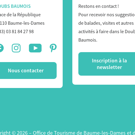
OUBS BAUMOIS
Restons en contact !
ace de la République
Pour recevoir nos suggesti
110 Baume-les-Dames
de balades, visites et autres
33) 03 81 84 27 98
activités à faire dans le Dou
Baumois.
Inscription à la
newsletter
Nous contacter
right © 2026 – Office de Tourisme de Baume-les-Dames et