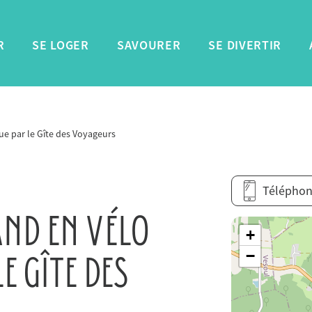
R
SE LOGER
SAVOURER
SE DIVERTIR
ue par le Gîte des Voyageurs
Télépho
ND EN VÉLO
+
E GÎTE DES
−