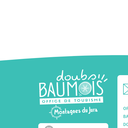
OF
B
D