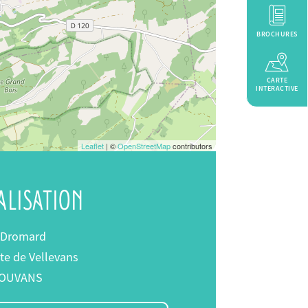
BROCHURES
CARTE
INTERACTIVE
Leaflet
| ©
OpenStreetMap
contributors
ALISATION
 Dromard
te de Vellevans
OUVANS