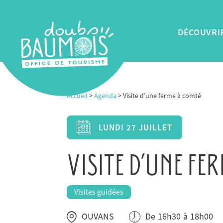
Panneau de gestion des cookies
DÉCOUVRI
Accueil
>
Agenda
> Visite d’une ferme à comté
LUNDI
27
JUILLET
VISITE D’UNE FE
Visites guidées
OUVANS
De
16h30
à
18h00