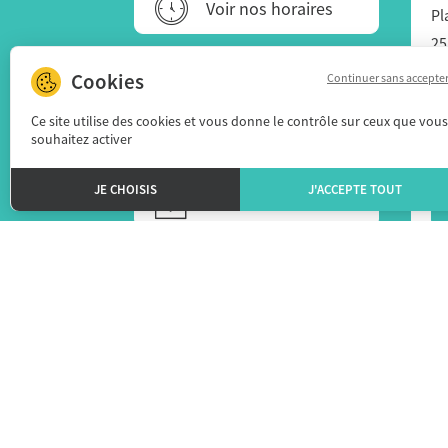
Voir nos horaires
Pl
25
Comment venir ?
(+
Continuer sans accepte
Ce site utilise des cookies et vous donne le contrôle sur ceux que vous
Télécharger nos
souhaitez activer
brochures
JE CHOISIS
J'ACCEPTE TOUT
Presse
Je souhaite
adhérer à l'Office
de Tourisme
Espace pro
Copy
Polit