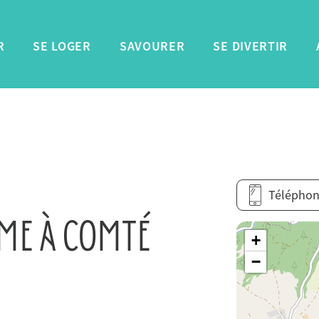
R
SE LOGER
SAVOURER
SE DIVERTIR
Télépho
RME À COMTÉ
+
−