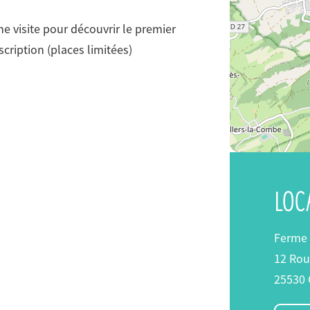
ne visite pour découvrir le premier
scription (places limitées)
#
#
#
#
LOC
Ferme
12 Rou
25530