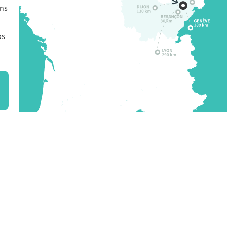
ons
bs
 du Doubs Baumois |
Mentions légales
|