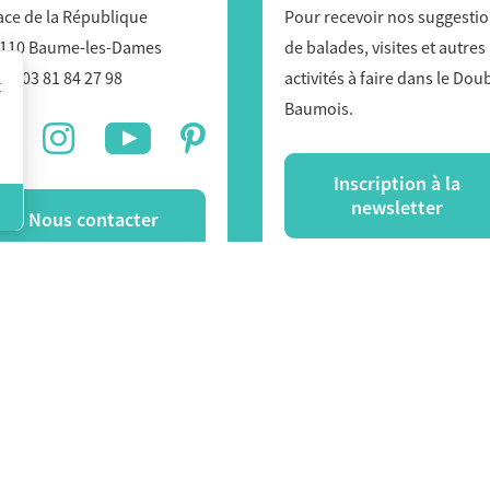
ace de la République
Pour recevoir nos suggesti
110 Baume-les-Dames
de balades, visites et autres
33) 03 81 84 27 98
activités à faire dans le Dou
r
Baumois.
Inscription à la
newsletter
Nous contacter
right © 2026 – Office de Tourisme de Baume-les-Dames et
ique de confidentialité